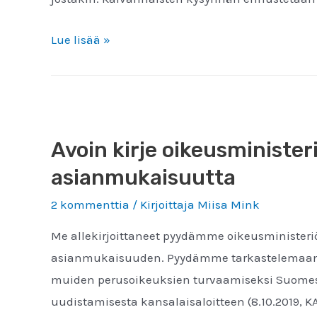
Avoin
Lue lisää »
kirje
kansanedustajille
–
Kaivostoiminnalle
Avoin kirje oikeusminister
on
vihdoin
asianmukaisuutta
asetettava
2 kommenttia
/ Kirjoittaja
Miisa Mink
tiukat
Me allekirjoittaneet pyydämme oikeusministeriö
rajat
asianmukaisuuden. Pyydämme tarkastelemaan l
muiden perusoikeuksien turvaamiseksi Suomessa.
uudistamisesta kansalaisaloitteen (8.10.2019, 