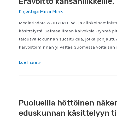
Erävoitto kansanliikkeille,
Kirjoittaja
Miisa Mink
Mediatiedote 23.10.2020 Työ- ja elinkeinominis
käsittelystä. Saimaa ilman kaivoksia -ryhmä pit
talousvaliokunnan suosituksia, jotka pohjautuv
kaivostoiminnan ylivaltaa Suomessa voitaisiin r
Erävoitto
Lue lisää »
kansanliikkeille,
mutta
kaivoslain
uudistusta
Puolueilla höttöinen näkem
ei
saa
eduskunnan käsittelyyn ti