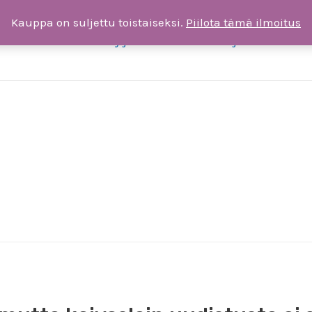
Kauppa on suljettu toistaiseksi.
Piilota tämä ilmoitus
ksia
Liity jäseneksi tai tee lahjoitus
T