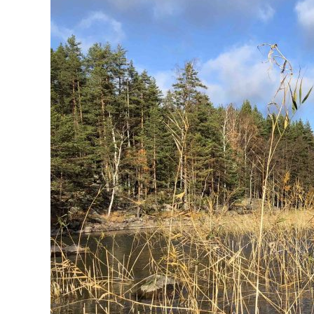
kansalaisaloite
eduskunnan
käsittelyyn
tiistaina
6.10.2020