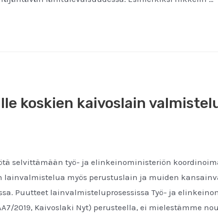
ille koskien kaivoslain valmiste
tä selvittämään työ- ja elinkeinoministeriön koordinoim
ainvalmistelua myös perustuslain ja muiden kansainväl
 Puutteet lainvalmisteluprosessissa Työ- ja elinkeinomi
KAA7/2019, Kaivoslaki Nyt) perusteella, ei mielestämme n