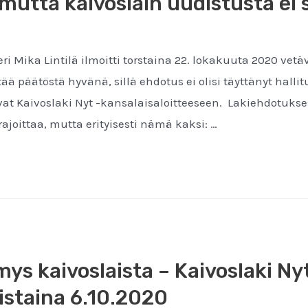
 mutta kaivoslain uudistusta ei 
teri Mika Lintilä ilmoitti torstaina 22. lokakuuta 2020 
ää päätöstä hyvänä, sillä ehdotus ei olisi täyttänyt hal
at Kaivoslaki Nyt -kansalaisaloitteeseen. Lakiehdotukses
ajoittaa, mutta erityisesti nämä kaksi: …
ys kaivoslaista – Kaivoslaki Nyt
istaina 6.10.2020