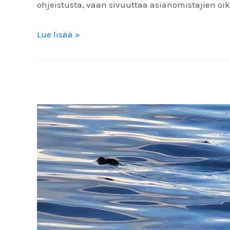
ohjeistusta, vaan sivuuttaa asianomistajien oi
Avoin
Lue lisää »
kirje
oikeusministerille
koskien
kaivoslain
valmisteluprosessin
asianmukaisuutta