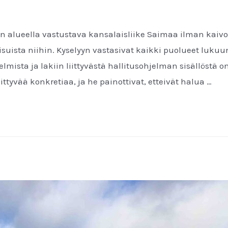
 alueella vastustava kansalaisliike Saimaa ilman kaivo
suista niihin. Kyselyyn vastasivat kaikki puolueet lukuu
lmista ja lakiin liittyvästä hallitusohjelman sisällöstä 
ittyvää konkretiaa, ja he painottivat, etteivät halua …