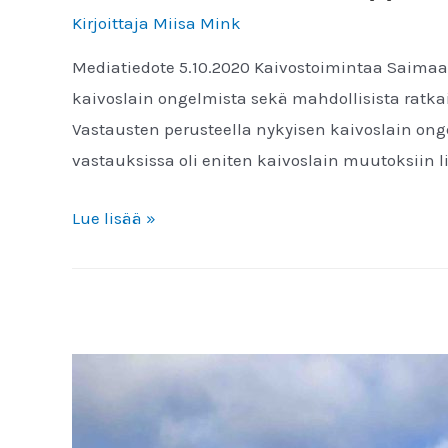
pitkittää
Kirjoittaja
Miisa Mink
Mediatiedote 5.10.2020 Kaivostoimintaa Saimaan
kaivoslain ongelmista sekä mahdollisista ratkai
Vastausten perusteella nykyisen kaivoslain onge
vastauksissa oli eniten kaivoslain muutoksiin li
Puolueilla
Lue lisää »
höttöinen
näkemys
kaivoslaista
–
Kaivoslaki
Nyt!
-