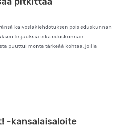
saa pitkittää
vetävänsä kaivoslakiehdotuksen pois eduskunnan
lituksen linjauksia eikä eduskunnan
ta puuttui monta tärkeää kohtaa, joilla
! -kansalaisaloite