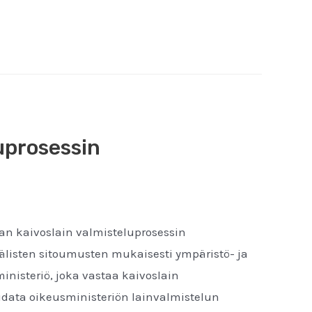
luprosessin
an kaivoslain valmisteluprosessin
isten sitoumusten mukaisesti ympäristö- ja
nisteriö, joka vastaa kaivoslain
oudata oikeusministeriön lainvalmistelun