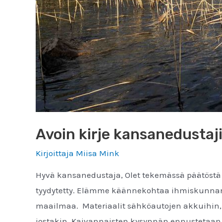
Avoin kirje kansanedustaji
Kirjoittaja
Miisa Mink
Hyvä kansanedustaja, Olet tekemässä päätöstä 
tyydytetty. Elämme käännekohtaa ihmiskunnan 
maailmaa. Materiaalit sähköautojen akkuihin, t
jostakin. Kaivannaisten kysynnän ennustetaan 