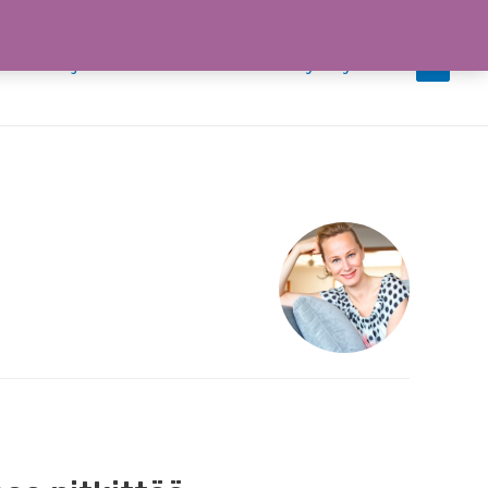
iedotteet ja uutiset
Tiimi
Ota yhteyttä
0