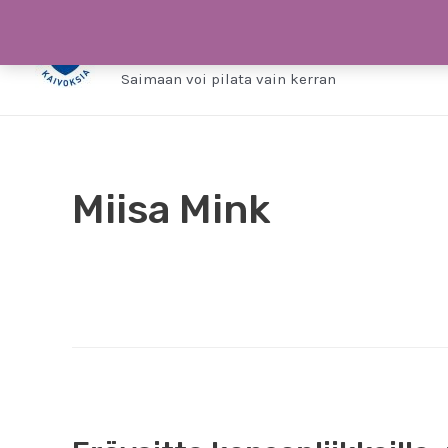
Siirry
Saimaa ilman kaivo
sisältöön
Saimaan voi pilata vain kerran
Miisa Mink