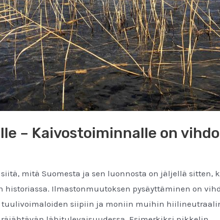
lle – Kaivostoiminnalle on vihdo
siitä, mitä Suomesta ja sen luonnosta on jäljellä sitte
historiassa. Ilmastonmuutoksen pysäyttäminen on vihd
uulivoimaloiden siipiin ja moniin muihin hiilineutraali
räjähtävän lähitulevaisuudessa. Esimerkiksi nikkelin …