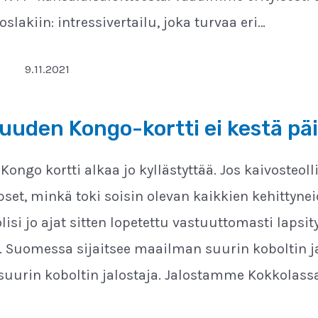
oslakiin: intressivertailu, joka turvaa eri…
9.11.2021
suuden Kongo-kortti ei kestä pä
Kongo kortti alkaa jo kyllästyttää. Jos kaivosteol
set, minkä toki soisin olevan kaikkien kehittyne
 olisi jo ajat sitten lopetettu vastuuttomasti laps
. Suomessa sijaitsee maailman suurin koboltin 
uurin koboltin jalostaja. Jalostamme Kokkolassa