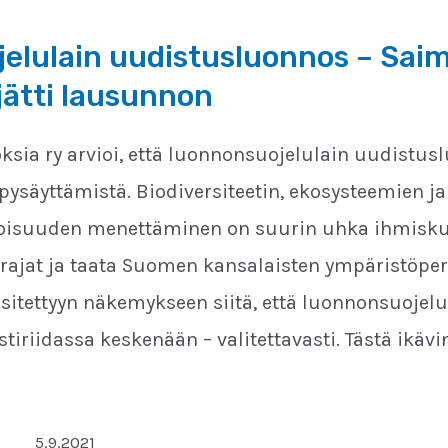
elulain uudistusluonnos – Sai
 jätti lausunnon
sia ry arvioi, että luonnonsuojelulain uudistuslu
ysäyttämistä. Biodiversiteetin, ekosysteemien ja
suuden menettäminen on suurin uhka ihmiskunna
rajat ja taata Suomen kansalaisten ympäristöp
esitettyyn näkemykseen siitä, että luonnonsuojelu
istiriidassa keskenään – valitettavasti. Tästä ikäv
5.9.2021