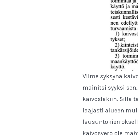
Viime syksynä kaivo
mainitsi syyksi sen
kaivoslakiin. Sillä 
laajasti alueen mui
lausuntokierroksell
kaivosvero ole maht