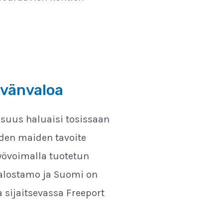
ivänvaloa
lisuus haluaisi tosissaan
iden maiden tavoite
ityövoimalla tuotetun
jalostamo ja Suomi on
 sijaitsevassa Freeport