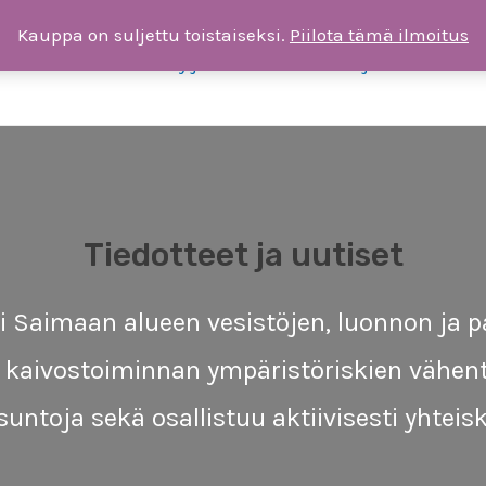
Kauppa on suljettu toistaiseksi.
Piilota tämä ilmoitus
ksia
Liity jäseneksi tai tee lahjoitus
T
Tiedotteet ja uutiset
 Saimaan alueen vesistöjen, luonnon ja pa
ä kaivostoiminnan ympäristöriskien vähent
ausuntoja sekä osallistuu aktiivisesti yhtei