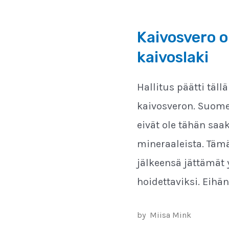
Kaivosvero o
kaivoslaki
Hallitus päätti täll
kaivosveron. Suome
eivät ole tähän saa
mineraaleista. Tämä
jälkeensä jättämät
hoidettaviksi. Eihän
by
Miisa Mink