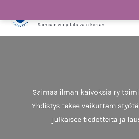
Siirry
Saimaa ilman kaivo
sisältöön
Saimaan voi pilata vain kerran
Saimaa ilman kaivoksia ry toimii
Yhdistys tekee vaikuttamistyöt
julkaisee tiedotteita ja l