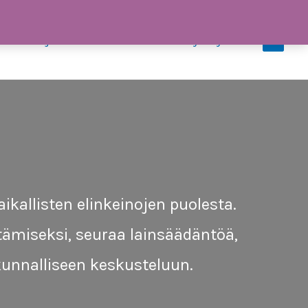
iedotteet ja uutiset
Tiimi
Ota yhteyttä
0
ikallisten elinkeinojen puolesta.
ämiseksi, seuraa lainsäädäntöä,
skunnalliseen keskusteluun.