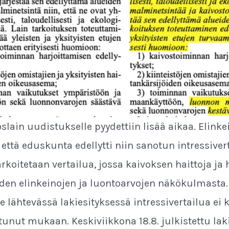
slain uudistukselle pyydettiin lisää aikaa. Elinke
, että eduskunta edellytti niin sanotun intressiv
tarkoitetaan vertailua, jossa kaivoksen haittoja ja
den elinkeinojen ja luontoarvojen näkökulmasta.
e lähtevässä lakiesityksessä intressivertailua ei
unut mukaan. Keskiviikkona 18.8. julkistettu la