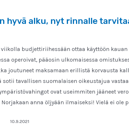
n hyvä alku, nyt rinnalle tarvit
ä viikolla budjettiriihessään ottaa käyttöön kaua
ssa operoivat, pääosin ulkomaisessa omistuksess
kka joutuneet maksamaan erillistä korvausta kall
 sotii tavallisen suomalaisen oikeustajua vastaan
 ympäristövahingot ovat useimmiten jääneet ver
 Norjakaan anna öljyään ilmaiseksi! Vielä ei ole p
10.9.2021