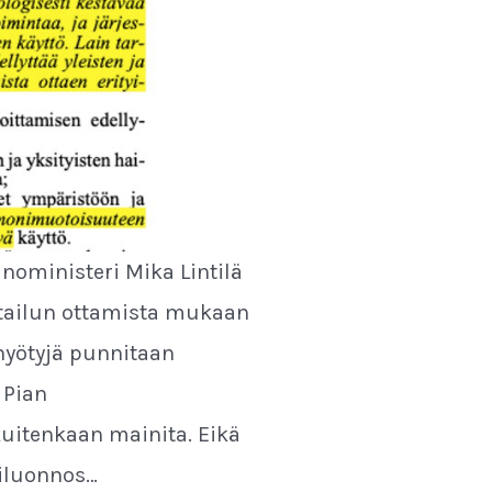
inoministeri Mika Lintilä
ertailun ottamista mukaan
 hyötyjä punnitaan
 Pian
 kuitenkaan mainita. Eikä
kiluonnos…