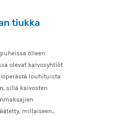
aan tiukka
n puheissa olleen
a olevat kaivosyhtiöt
ioperästä louhituista
, sillä kaivosten
onmaksajien
äätetty, millaiseen…