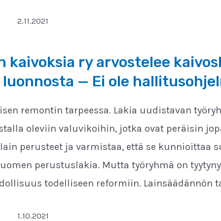
2.11.2021
 kaivoksia ry arvostelee kaivos
luonnosta — Ei ole hallitusoh
lisen remontin tarpeessa. Lakia uudistavan työry
talla oleviin valuvikoihin, jotka ovat peräisin jopa
 lain perusteet ja varmistaa, että se kunnioittaa
uomen perustuslakia. Mutta työryhmä on tyytynyt
hdollisuus todelliseen reformiin. Lainsäädännön t
1.10.2021