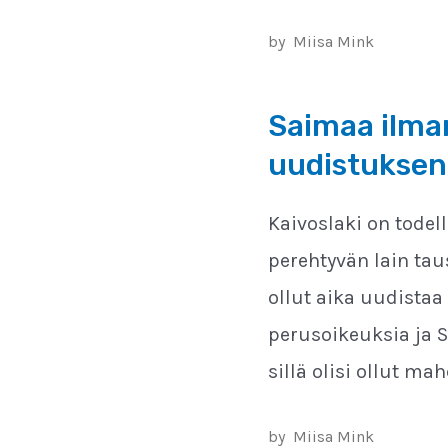
by
Miisa Mink
Saimaa ilman
uudistuksen 
Kaivoslaki on todel
perehtyvän lain taus
ollut aika uudistaa
perusoikeuksia ja S
sillä olisi ollut ma
by
Miisa Mink