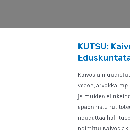
KUTSU: Kaiv
Eduskuntatalo
Kaivoslain uudistus
veden, arvokkaimp
ja muiden elinkeino
epäonnistunut tote
noudattaa hallitus
poimittu Kaivoslaki