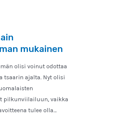
lain
jelman mukainen
hmän olisi voinut odottaa
 tsaarin ajalta. Nyt olisi
 suomalaisten
 pilkunviilailuun, vaikka
avoitteena tulee olla…