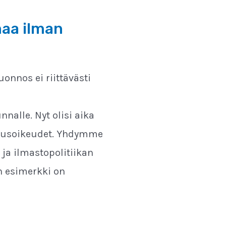
maa ilman
onnos ei riittävästi
lle. Nyt olisi aika
erusoikeudet. Yhdymme
 ja ilmastopolitiikan
in esimerkki on