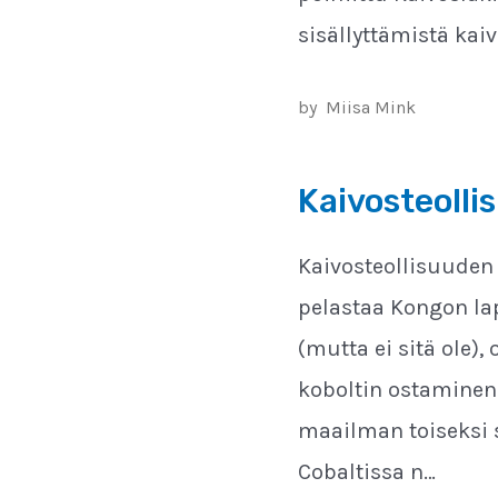
sisällyttämistä kaiv
by
Miisa Mink
Kaivosteolli
Kaivosteollisuuden 
pelastaa Kongon lap
(mutta ei sitä ole),
koboltin ostaminen
maailman toiseksi s
Cobaltissa n…