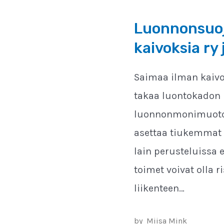
Luonnonsuoj
kaivoksia ry
Saimaa ilman kaivok
takaa luontokadon p
luonnonmonimuotoi
asettaa tiukemmat 
lain perusteluissa 
toimet voivat olla r
liikenteen…
by
Miisa Mink