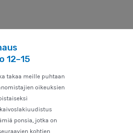
maus
lo 12–15
oka takaa meille puhtaan
nomistajien oikeuksien
oistaiseksi
kaivoslakiuudistus
miä ponsia, jotka on
 seuraavien kohtien