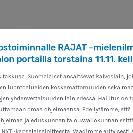
ostoiminnalle RAJAT -mielenil
n portailla torstaina 11.11. kel
 takkuaa. Suomalaiset ansaitsevat kaivoslain, j
ien luontoalueiden koskemattomuuden sekä maa
jen yhdenvertaisuuden lain edessä. Hallitus on t
uttamaan omaa ohjelmaansa. Edellytämme, että 
ohjelmaa ja eduskunnan talousvaliokunnan esittä
 NYT -kansalaisaloitteesta. Vaadimme erityisesti