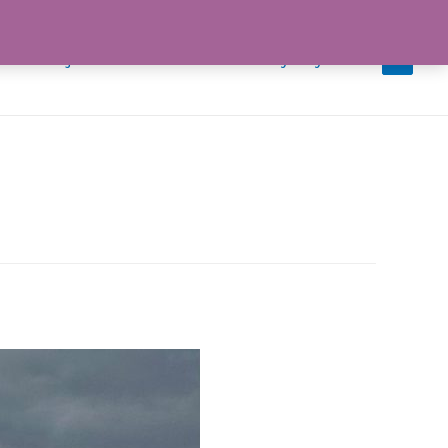
iedotteet ja uutiset
Tiimi
Ota yhteyttä
0