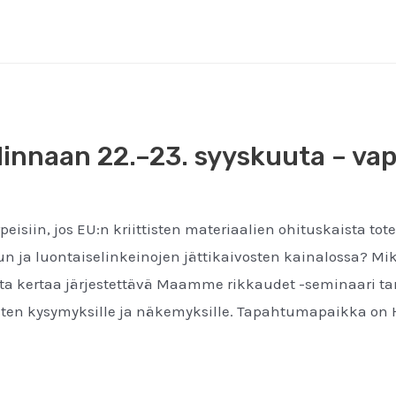
innaan 22.–23. syyskuuta – vap
isiin, jos EU:n kriittisten materiaalien ohituskaista to
n ja luontaiselinkeinojen jättikaivosten kainalossa? Mi
sta kertaa järjestettävä Maamme rikkaudet -seminaari t
ten kysymyksille ja näkemyksille. Tapahtumapaikka on H