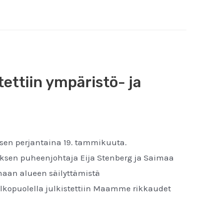
ettiin ympäristö- ja
äsen perjantaina 19. tammikuuta.
ksen puheenjohtaja Eija Stenberg ja Saimaa
imaan alueen säilyttämistä
lkopuolella julkistettiin Maamme rikkaudet