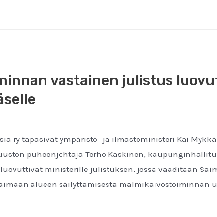
innan vastainen julistus luovut
äselle
a ry tapasivat ympäristö- ja ilmastoministeri Kai Mykk
uston puheenjohtaja Terho Kaskinen, kaupunginhallitu
luovuttivat ministerille julistuksen, jossa vaaditaan Sa
Saimaan alueen säilyttämisestä malmikaivostoiminnan u