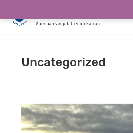
Siirry
Saimaa ilman kaivo
sisältöön
Saimaan voi pilata vain kerran
Uncategorized