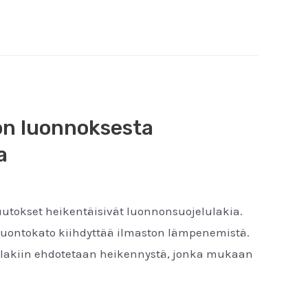
ön luonnoksesta
a
tokset heikentäisivät luonnonsuojelulakia.
 ja luontokato kiihdyttää ilmaston lämpenemistä.
elulakiin ehdotetaan heikennystä, jonka mukaan