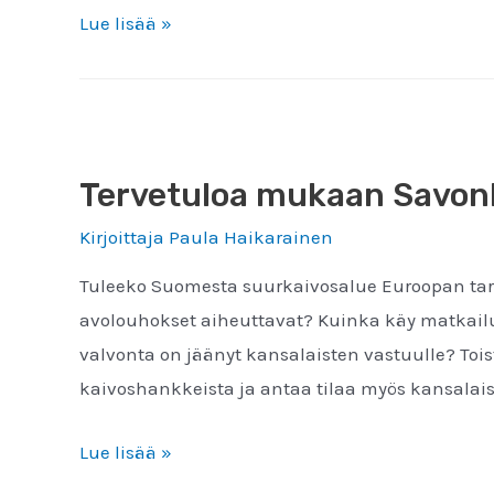
Saimaan
Lue lisää »
alueen
kaivostoiminnan
vastainen
julistus
Tervetuloa mukaan Savonl
luovutettiin
ympäristö-
Kirjoittaja
Paula Haikarainen
ja
Tuleeko Suomesta suurkaivosalue Euroopan tarpe
ilmastoministeri
avolouhokset aiheuttavat? Kuinka käy matkailu
Kai
valvonta on jäänyt kansalaisten vastuulle? Toi
Mykkäselle
kaivoshankkeista ja antaa tilaa myös kansalais
Tervetuloa
Lue lisää »
mukaan