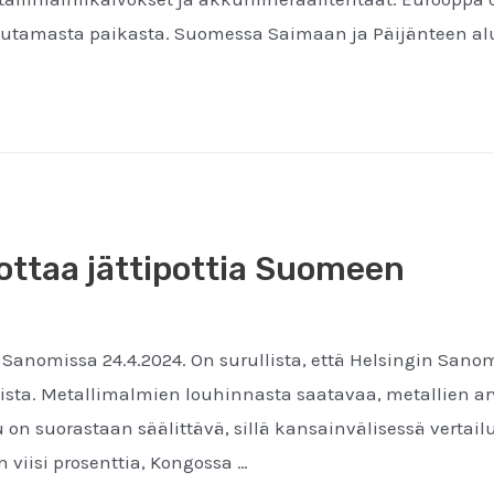
muutamasta paikasta. Suomessa Saimaan ja Päijänteen alu
ottaa jättipottia Suomeen
 Sanomissa 24.4.2024. On surullista, että Helsingin San
sista. Metallimalmien louhinnasta saatavaa, metallien a
u on suorastaan säälittävä, sillä kansainvälisessä vertai
 viisi prosenttia, Kongossa …