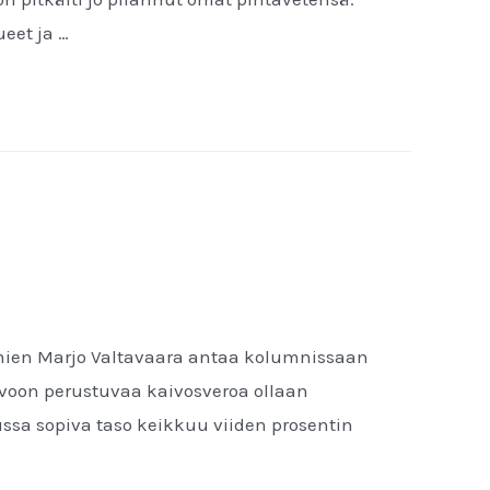
eet ja …
omien Marjo Valtavaara antaa kolumnissaan
rvoon perustuvaa kaivosveroa ollaan
lussa sopiva taso keikkuu viiden prosentin