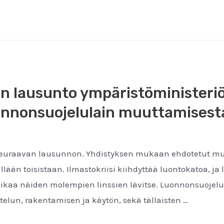
:n lausunto ympäristöministeri
uonnonsuojelulain muuttamisest
seuraavan lausunnon. Yhdistyksen mukaan ehdotetut muu
erillään toisistaan. Ilmastokriisi kiihdyttää luontokatoa,
ä aikaa näiden molempien linssien lävitse. Luonnonsuoj
elun, rakentamisen ja käytön, sekä tällaisten …