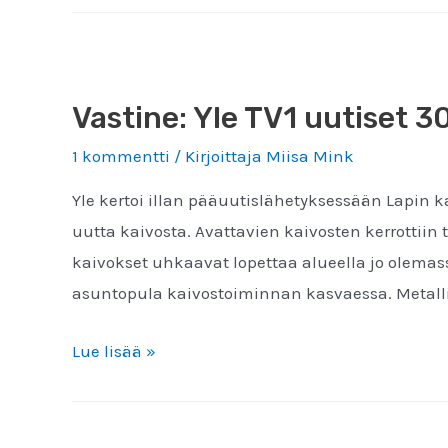
Savonlinnaan
22.–
23.
Vastine: Yle TV1 uutiset 3
syyskuuta
–
1 kommentti
/ Kirjoittaja
Miisa Mink
vapaa
Yle kertoi illan pääuutislähetyksessään Lapin
pääsy!
uutta kaivosta. Avattavien kaivosten kerrottiin 
kaivokset uhkaavat lopettaa alueella jo olemassa
asuntopula kaivostoiminnan kasvaessa. Metall
Vastine:
Lue lisää »
Yle
TV1
uutiset