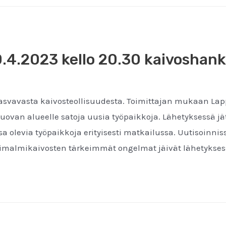
0.4.2023 kello 20.30 kaivoshank
 kasvavasta kaivosteollisuudesta. Toimittajan mukaan 
tuovan alueelle satoja uusia työpaikkoja. Lähetyksessä jä
 olevia työpaikkoja erityisesti matkailussa. Uutisoinniss
imalmikaivosten tärkeimmät ongelmat jäivät lähetykse