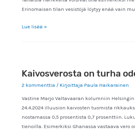
Erinomaisen tilan vesistöjä löytyy enää vain 
Tiedote:
Lue lisää »
Vesiensuojelulainsäädäntöön
haetaan
poikkeuslupien
höllennystä
Kaivosverosta on turha od
–
ohjaa
2 kommenttia
/ Kirjoittaja
Paula Haikarainen
pilaamaan
Vastine Marjo Valtavaaran kolumniin Helsingin
vesistöjä
24.4.2024 illuusion kaivosten tuomista rikkauk
nostamassa 0,5 prosentista 0,7 prosenttiin. Luk
tienoilla. Esimerkiksi Ghanassa vastaava vero on