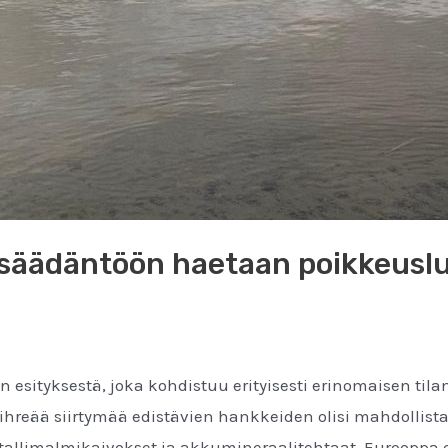
nsäädäntöön haetaan poikkeuslu
n esityksestä, joka kohdistuu erityisesti erinomaisen tila
ihreää siirtymää edistävien hankkeiden olisi mahdollist
etallimalmikaivokset ja akkumineraalitehtaat. Eurooppa o