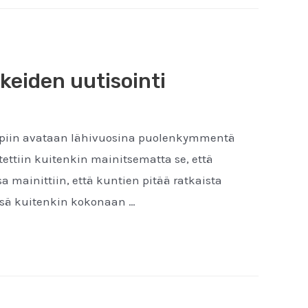
keiden uutisointi
Lappiin avataan lähivuosina puolenkymmentä
tettiin kuitenkin mainitsematta se, että
a mainittiin, että kuntien pitää ratkaista
ssä kuitenkin kokonaan …