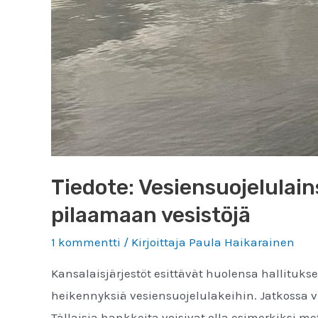
Tiedote: Vesiensuojelulai
pilaamaan vesistöjä
1 kommentti
/ Kirjoittaja
Paula Haikarainen
Kansalaisjärjestöt esittävät huolensa hallitukse
heikennyksiä vesiensuojelulakeihin. Jatkossa v
Tällaisia hankkeita voisivat olla esimerkiksi m