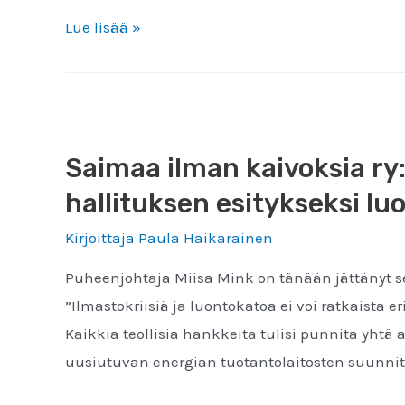
Kaivosverosta
Lue lisää »
on
turha
odottaa
jättipottia
Saimaa ilman kaivoksia ry
Suomeen
hallituksen esitykseksi l
Kirjoittaja
Paula Haikarainen
Puheenjohtaja Miisa Mink on tänään jättänyt 
”Ilmastokriisiä ja luontokatoa ei voi ratkaista 
Kaikkia teollisia hankkeita tulisi punnita yht
uusiutuvan energian tuotantolaitosten suunnitt