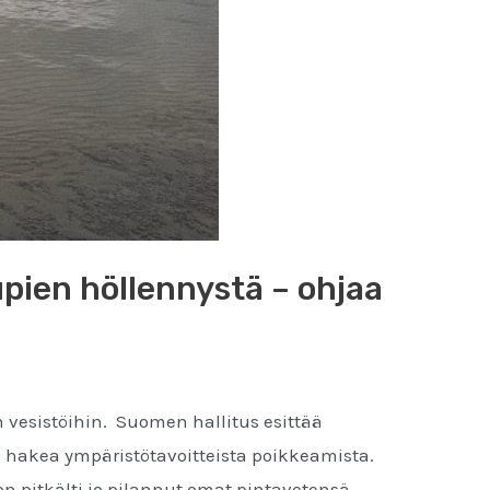
pien höllennystä – ohjaa
n vesistöihin. Suomen hallitus esittää
a hakea ympäristötavoitteista poikkeamista.
n pitkälti jo pilannut omat pintavetensä.