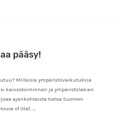
aa pääsy!
teutuu? Millaisia ympäristövaikutuksia
ksi kaivostoiminnan ja ympäristölakien
arjoaa ajankohtaista tietoa Suomen
ouse of Olaf, …