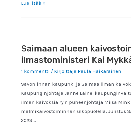
Saimaa
Lue lisää »
ilman
kaivoksia
ry:n
lausunto
Saimaan alueen kaivostoim
ympäristöministeriön
luonnoksesta
ilmastoministeri Kai Mykk
hallituksen
1 kommentti
/ Kirjoittaja
Paula Haikarainen
esitykseksi
Savonlinnan kaupunki ja Saimaa ilman kaivoksi
luonnonsuojelulain
Kaupunginjohtaja Janne Laine, kaupunginvaltu
muuttamisesta
ilman kaivoksia ry:n puheenjohtaja Miisa Mink 
malmikaivostoiminnan ulkopuolella. Julistus 
2023 …