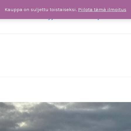
Kauppa on suljettu toistaiseksi.
Piilota tämä ilmoitus
ksia
Liity jäseneksi tai tee lahjoitus
T