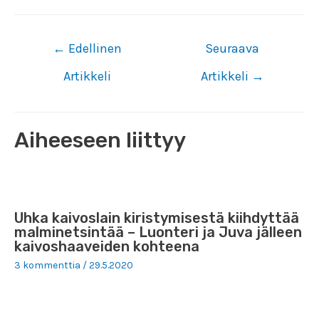
Artikkelien
←
Edellinen
Seuraava
selaus
Artikkeli
Artikkeli
→
Aiheeseen liittyy
Uhka kaivoslain kiristymisestä kiihdyttää
malminetsintää – Luonteri ja Juva jälleen
kaivoshaaveiden kohteena
3 kommenttia
/
29.5.2020