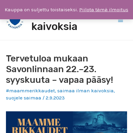
Siirry
Kauppa on suljettu toistaiseksi.
Piilota tämä ilmoitus
Saimaa ilman
sisältöön
kaivoksia
Main
Men
Tervetuloa mukaan
Savonlinnaan 22.–23.
syyskuuta – vapaa pääsy!
#maammerikkaudet
,
saimaa ilman kaivoksia
,
suojele saimaa
/
2.9.2023