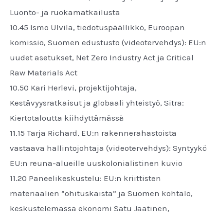
Luonto- ja ruokamatkailusta
10.45 Ismo Ulvila, tiedotuspäällikkö, Euroopan
komissio, Suomen edustusto (videotervehdys): EU:n
uudet asetukset, Net Zero Industry Act ja Critical
Raw Materials Act
10.50 Kari Herlevi, projektijohtaja,
Kestävyysratkaisut ja globaali yhteistyö, Sitra:
Kiertotaloutta kiihdyttämässä
11.15 Tarja Richard, EU:n rakennerahastoista
vastaava hallintojohtaja (videotervehdys): Syntyykö
EU:n reuna-alueille uuskolonialistinen kuvio
11.20 Paneelikeskustelu: EU:n kriittisten
materiaalien ”ohituskaista” ja Suomen kohtalo,
keskustelemassa ekonomi Satu Jaatinen,