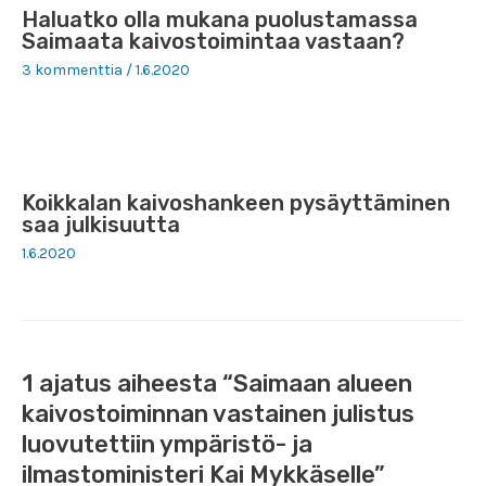
Haluatko olla mukana puolustamassa
Saimaata kaivostoimintaa vastaan?
3 kommenttia
/
1.6.2020
Koikkalan kaivoshankeen pysäyttäminen
saa julkisuutta
1.6.2020
1 ajatus aiheesta “Saimaan alueen
kaivostoiminnan vastainen julistus
luovutettiin ympäristö- ja
ilmastoministeri Kai Mykkäselle”