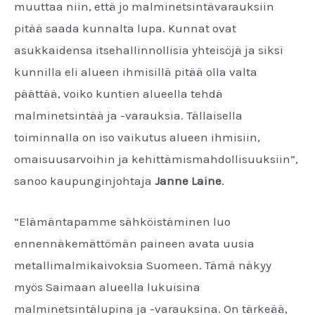
muuttaa niin, että jo malminetsintävarauksiin
pitää saada kunnalta lupa. Kunnat ovat
asukkaidensa itsehallinnollisia yhteisöjä ja siksi
kunnilla eli alueen ihmisillä pitää olla valta
päättää, voiko kuntien alueella tehdä
malminetsintää ja -varauksia. Tällaisella
toiminnalla on iso vaikutus alueen ihmisiin,
omaisuusarvoihin ja kehittämismahdollisuuksiin”,
sanoo kaupunginjohtaja
Janne Laine
.
”Elämäntapamme sähköistäminen luo
ennennäkemättömän paineen avata uusia
metallimalmikaivoksia Suomeen. Tämä näkyy
myös Saimaan alueella lukuisina
malminetsintälupina ja -varauksina. On tärkeää,