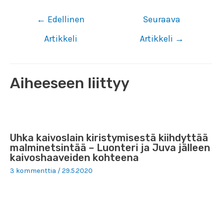
Artikkelien
←
Edellinen
Seuraava
selaus
Artikkeli
Artikkeli
→
Aiheeseen liittyy
Uhka kaivoslain kiristymisestä kiihdyttää
malminetsintää – Luonteri ja Juva jälleen
kaivoshaaveiden kohteena
3 kommenttia
/
29.5.2020