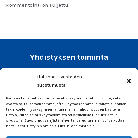
Kommentointi on suljettu.
Yhdistyksen toiminta
Liity jäseneksi tai tee lahjoitus
Hallinnoi evästeiden
Tiedotteet ja uutiset
suostumusta
Tiimi
Parhaan kokemuksen tarjoamiseksi käytämme teknologioita, kuten
Info
evästeitä, tallentaaksemme ja/tai käyttääksemme laitetietoja. Näiden
tekniikoiden hyväksyminen antaa meille mahdollisuuden käsitellä
Säännöt
tietoja, kuten selauskäyttäytymistä tai yksilöllisiä tunnuksia tällä
sivustolla. Suostumuksen jättäminen tai peruuttaminen voi vaikuttaa
Ota yhteyttä
haitallisesti tiettyihin ominaisuuksiin ja toimintoihin.
Seuraa meitä