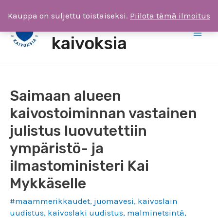
Siirry
Kauppa on suljettu toistaiseksi.
Piilota tämä ilmoitus
Saimaa ilman
sisältöön
kaivoksia
Main
Men
Saimaan alueen
kaivostoiminnan vastainen
julistus luovutettiin
ympäristö- ja
ilmastoministeri Kai
Mykkäselle
#maammerikkaudet
,
juomavesi
,
kaivoslain
uudistus
,
kaivoslaki uudistus
,
malminetsintä
,