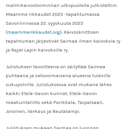
malmikaivostoiminnan ulkopuolella julkistettiin
Maamme rikkaudet 2023 -tapahtumassa
Savonlinnassa 22. syyskuuta 2023
(
maammerikkaudet.org
). Kaivoskriittisen
tapahtuman järjestivät Saimaa ilman kaivoksia ry
ja Rajat Lapin kaivoksille ry.
Julistuksen tavoitteena on säilyttää Saimaa
puhtaana ja vetovoimaisena alueena tuleville
sukupolville. Julistuksessa ovat mukana lähes
kaikki Etelä-Savon kunnat, Etelä-Savon
maakuntaliitto sekä Parikkala, Taipalsaari,
Joroinen, Varkaus ja Rautalampi.
Julistuksen mukaan Saimaa on luonnon