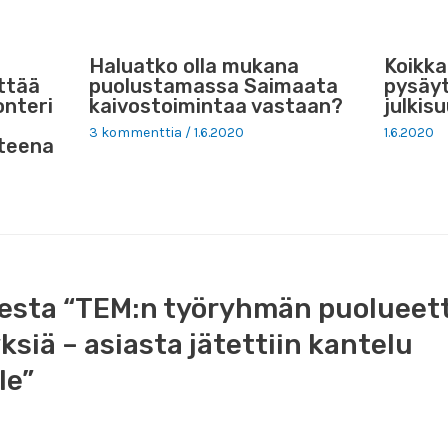
Haluatko olla mukana
Koikka
yttää
puolustamassa Saimaata
pysäy
onteri
kaivostoimintaa vastaan?
julkis
3 kommenttia
/
1.6.2020
1.6.2020
teena
heesta “TEM:n työryhmän puoluee
ksiä – asiasta jätettiin kantelu
le”