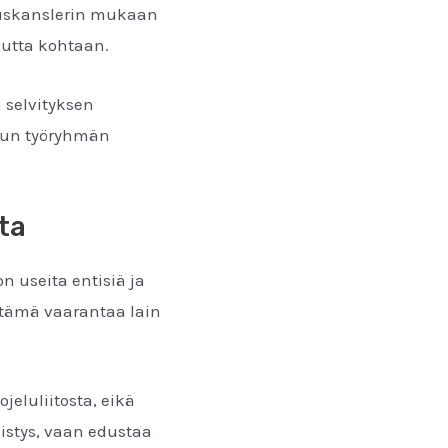
keuskanslerin mukaan
uutta kohtaan.
 selvityksen
etun työryhmän
ta
 useita entisiä ja
ä tämä vaarantaa lain
eluliitosta, eikä
distys, vaan edustaa