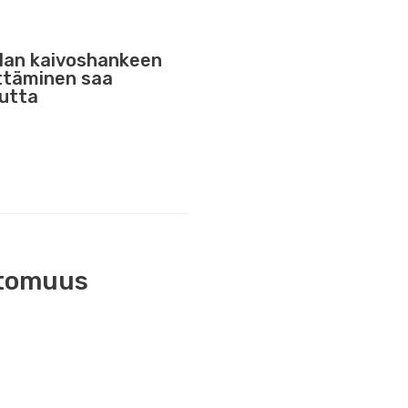
lan kaivoshankeen
ttäminen saa
uutta
ttomuus