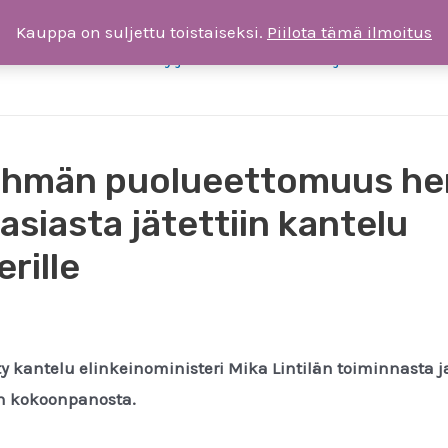
Kauppa on suljettu toistaiseksi.
Piilota tämä ilmoitus
ksia
Liity jäseneksi tai tee lahjoitus
T
yhmän puolueettomuus he
 asiasta jätettiin kantelu
rille
tty kantelu elinkeinoministeri Mika Lintilän toiminnasta 
n kokoonpanosta.