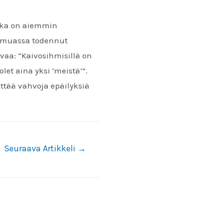
joka on aiemmin
n muassa todennut
avaa:
“Kaivosihmisillä on
let aina yksi ‘meistä’”.
ttää vahvoja epäilyksiä
Seuraava Artikkeli
→