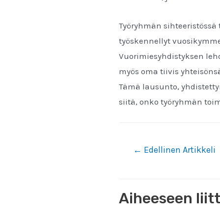
Työryhmän sihteeristössä 
työskennellyt vuosikymm
Vuorimiesyhdistyksen lehde
myös oma tiivis yhteisönsä
Tämä lausunto, yhdistetty
siitä, onko työryhmän toim
Artikkelien
←
Edellinen Artikkeli
selaus
Aiheeseen liit