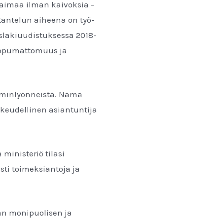
Saimaa ilman kaivoksia -
Kantelun aiheena on työ-
slakiuudistuksessa 2018-
iippumattomuus ja
aiminlyönneistä. Nämä
oikeudellinen asiantuntija
ministeriö tilasi
sti toimeksiantoja ja
än monipuolisen ja