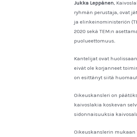
Jukka Leppänen
, Kaivosla
ryhmän perustaja, ovat jä
ja elinkeinoministeriön (
2020 sekä TEM:n asettama
puolueettomuus.
Kantelijat ovat huolissaa
eivät ole korjanneet toimi
on esittänyt siitä huomau
Oikeuskansleri on päätöks
kaivoslakia koskevan selvi
sidonnaisuuksia kaivosala
Oikeuskanslerin mukaan T