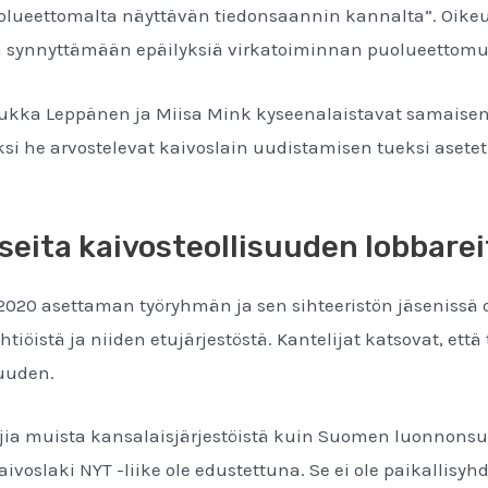
 puolueettomalta näyttävän tiedonsaannin kannalta”. Oi
n synnyttämään epäilyksiä virkatoiminnan puolueettom
Jukka Leppänen ja Miisa Mink kyseenalaistavat samaisen
si he arvostelevat kaivoslain uudistamisen tueksi aset
eita kaivosteollisuuden lobbarei
020 asettaman työryhmän ja sen sihteeristön jäsenissä on
htiöistä ja niiden etujärjestöstä. Kantelijat katsovat, ett
muuden.
jia muista kansalaisjärjestöistä kuin Suomen luonnonsuoj
ivoslaki NYT -liike ole edustettuna. Se ei ole paikallisyh