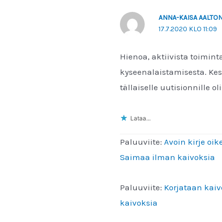
ANNA-KAISA AALTO
17.7.2020 KLO 11:09
Hienoa, aktiivista toimin
kyseenalaistamisesta. Kesä
tällaiselle uutisionnille oli
Lataa...
Paluuviite:
Avoin kirje oi
Saimaa ilman kaivoksia
Paluuviite:
Korjataan kaiv
kaivoksia