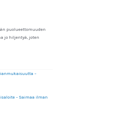
ryhmän puolueettomuuden
 jo hiljentyä, joten
asianmukaisuutta –
aisaloite – Saimaa ilman