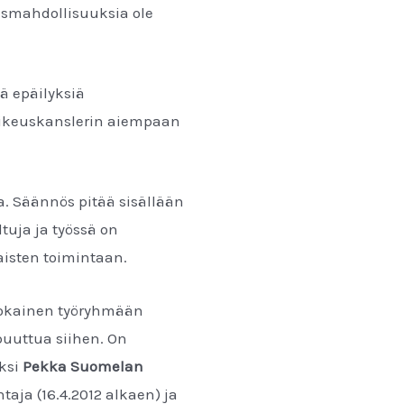
mismahdollisuuksia ole
ä epäilyksiä
oikeuskanslerin aiempaan
a. Säännös pitää sisällään
tuja ja työssä on
aisten toimintaan.
jokainen työryhmään
puuttua siihen. On
ksi
Pekka Suomelan
aja (16.4.2012 alkaen) ja