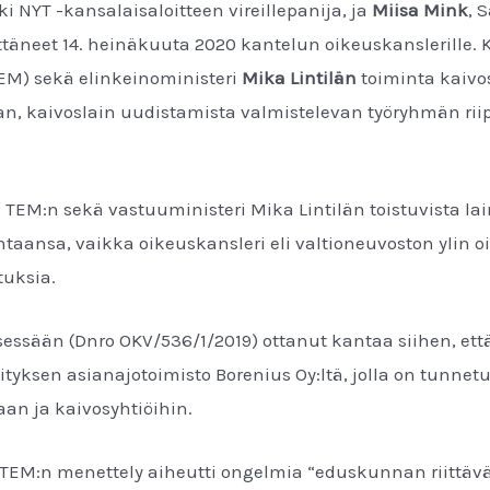
ki NYT -kansalaisaloitteen vireillepanija, ja
Miisa Mink
, 
ttäneet 14. heinäkuuta 2020 kantelun oikeuskanslerille. 
TEM) sekä elinkeinoministeri
Mika Lintilän
toiminta kaivo
n, kaivoslain uudistamista valmistelevan työryhmän r
n TEM:n sekä vastuuministeri Mika Lintilän toistuvista l
ntaansa, vaikka oikeuskansleri eli valtioneuvoston ylin 
tuksia.
essään (Dnro OKV/536/1/2019) ottanut kantaa siihen, että 
tyksen asianajotoimisto Borenius Oy:ltä, jolla on tunnetu
an ja kaivosyhtiöihin.
EM:n menettely aiheutti ongelmia “eduskunnan riittäv