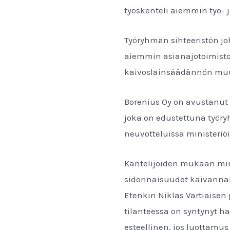
työskenteli aiemmin työ- 
Työryhmän sihteeristön j
aiemmin asianajotoimisto 
kaivoslainsäädännön muut
Borenius Oy on avustanut k
joka on edustettuna työry
neuvotteluissa ministeri
Kantelijoiden mukaan mini
sidonnaisuudet kaivannai
Etenkin Niklas Vartiaisen
tilanteessa on syntynyt ha
esteellinen, jos luottamu