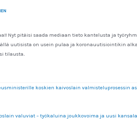
NEN
taa!! Nyt pitäisi saada mediaan tieto kantelusta ja työ
llä uutisista on usein pulaa ja koronauutisiointikin alkaa
si tilausta.
keusministerille koskien kaivoslain valmisteluprosessin 
oslain valuviat – työkaluina joukkovoima ja uusi kansal