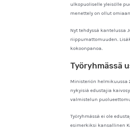
ulkopuoliselle yleisölle
menettely on ollut omiaa
Nyt tehdyssä kantelussa 
riippumattomuuden. Lisäk
kokoonpanoa.
Työryhmässä us
Ministeriön helmikuussa 2
nykyisiä edustajia kaivosy
valmistelun puolueetto
Työryhmässä ei ole edusta
esimerkiksi kansallinen Ka