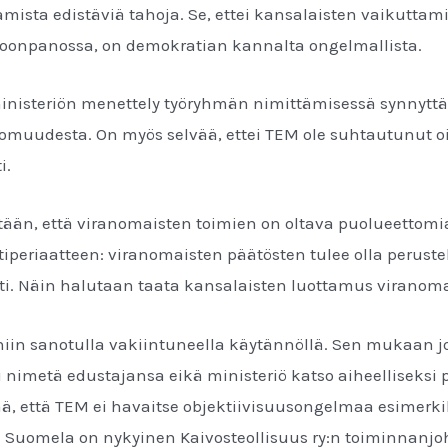
amista edistäviä tahoja. Se, ettei kansalaisten vaikutta
oonpanossa, on demokratian kannalta ongelmallista.
 ministeriön menettely työryhmän nimittämisessä synnyttä
omuudesta. On myös selvää, ettei TEM ole suhtautunut 
i.
etään, että viranomaisten toimien on oltava puolueettomi
tiperiaatteen: viranomaisten päätösten tulee olla perustel
ti. Näin halutaan taata kansalaisten luottamus viranom
niin sanotulla vakiintuneella käytännöllä. Sen mukaan 
i nimetä edustajansa eikä ministeriö katso aiheelliseksi 
, että TEM ei havaitse objektiivisuusongelmaa esimerki
Suomela on nykyinen Kaivosteollisuus ry:n toiminnanjoht