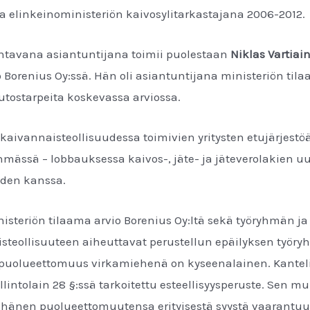
ja elinkeinoministeriön kaivosylitarkastajana 2006-2012.
ohtavana asiantuntijana toimii puolestaan
Niklas Vartiai
Borenius Oy:ssä. Hän oli asiantuntijana ministeriön til
ostarpeita koskevassa arviossa.
aivannaisteollisuudessa toimivien yritysten etujärjestöä 
hmässä – lobbauksessa kaivos-, jäte- ja jäteverolakien uu
öiden kanssa.
steriön tilaama arvio Borenius Oy:ltä sekä työryhmän ja 
steollisuuteen aiheuttavat perustellun epäilyksen työry
 puolueettomuus virkamiehenä on kyseenalainen. Kantelij
llintolain 28 §:ssä tarkoitettu esteellisyysperuste. Sen 
s hänen puolueettomuutensa erityisestä syystä vaarantuu