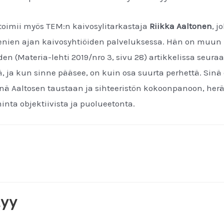
toimii myös TEM:n kaivosylitarkastaja
Riikka Aaltonen
, 
enien ajan kaivosyhtiöiden palveluksessa. Hän on muu
n (Materia-lehti 2019/nro 3, sivu 28) artikkelissa seura
, ja kun sinne pääsee, on kuin osa suurta perhettä. Sinä o
nä Aaltosen taustaan ja sihteeristön kokoonpanoon, herä
inta objektiivista ja puolueetonta.
tyy