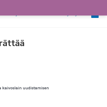
iedotteet ja uutiset
Tiimi
Ota yhteyttä
0
rättää
ja kaivoslain uudistamisen