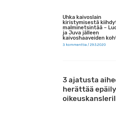
Uhka kaivoslain
kiristymisestä kiihd
malminetsintää – Lu
ja Juva jälleen
kaivoshaaveiden koh
3 kommenttia
/
29.5.2020
3 ajatusta ai
herättää epäily
oikeuskansleril