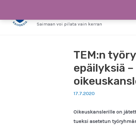
Siirry
Saimaa ilman kaivo
sisältöön
Saimaan voi pilata vain kerran
TEM:n työr
epäilyksiä –
oikeuskansle
17.7.2020
Oikeuskanslerille on jäte
tueksi asetetun työryhmä