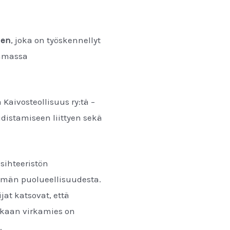
nen
, joka on työskennellyt
aamassa
Kaivosteollisuus ry:tä –
distamiseen liittyen sekä
sihteeristön
hmän puolueellisuudesta.
at katsovat, että
mukaan virkamies on
.