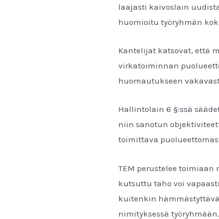
laajasti kaivoslain uudist
huomioitu työryhmän kok
Kantelijat katsovat, että
virkatoiminnan puolueett
huomautukseen vakavast
Hallintolain 6 §:ssä sääd
niin sanotun objektiviteet
toimittava puolueettomas
TEM perustelee toimiaan 
kutsuttu taho voi vapaast
kuitenkin hämmästyttävää
nimityksessä työryhmään. 