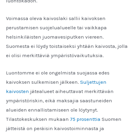
luontokadon.
Voimassa oleva kaivoslaki sallii kaivoksen
perustamisen suojelualueelle tai vaikkapa
helsinkiläisten juomavesiputken viereen.
Suomesta ei löydy toistaiseksi yhtään kaivosta, jolla
ei olisi merkittäviä ympäristövaikutuksia.
Luontomme ei ole ongelmista suojassa edes
kaivoksen sulkemisen jälkeen.
Suljettujen
kaivosten
jätealueet aiheuttavat merkittävän
ympäristöriskin, eikä maksajia saastuneiden
alueiden ennallistamiseen ole löytynyt.
Tilastokeskuksen mukaan
75 prosenttia
Suomen
jätteistä on peräisin kaivostoiminnasta ja