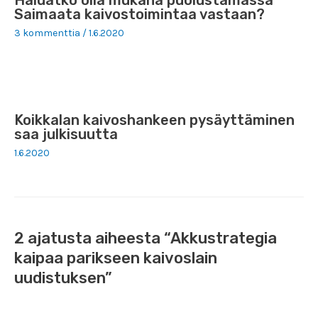
Haluatko olla mukana puolustamassa
Saimaata kaivostoimintaa vastaan?
3 kommenttia
/
1.6.2020
Koikkalan kaivoshankeen pysäyttäminen
saa julkisuutta
1.6.2020
2 ajatusta aiheesta “Akkustrategia
kaipaa parikseen kaivoslain
uudistuksen”