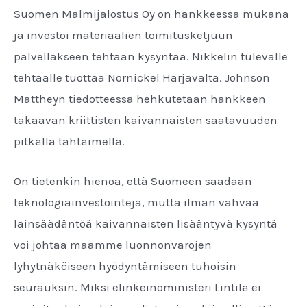
Suomen Malmijalostus Oy on hankkeessa mukana
ja investoi materiaalien toimitusketjuun
palvellakseen tehtaan kysyntää. Nikkelin tulevalle
tehtaalle tuottaa Nornickel Harjavalta. Johnson
Mattheyn tiedotteessa hehkutetaan hankkeen
takaavan kriittisten kaivannaisten saatavuuden
pitkällä tähtäimellä.
On tietenkin hienoa, että Suomeen saadaan
teknologiainvestointeja, mutta ilman vahvaa
lainsäädäntöä kaivannaisten lisääntyvä kysyntä
voi johtaa maamme luonnonvarojen
lyhytnäköiseen hyödyntämiseen tuhoisin
seurauksin. Miksi elinkeinoministeri Lintilä ei