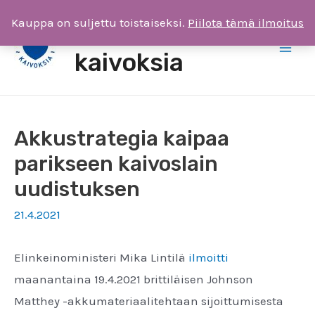
Siirry
Kauppa on suljettu toistaiseksi.
Piilota tämä ilmoitus
Saimaa ilman
sisältöön
kaivoksia
Main
Men
Akkustrategia kaipaa
parikseen kaivoslain
uudistuksen
21.4.2021
Elinkeinoministeri Mika Lintilä
ilmoitti
maanantaina 19.4.2021 brittiläisen Johnson
Matthey -akkumateriaalitehtaan sijoittumisesta