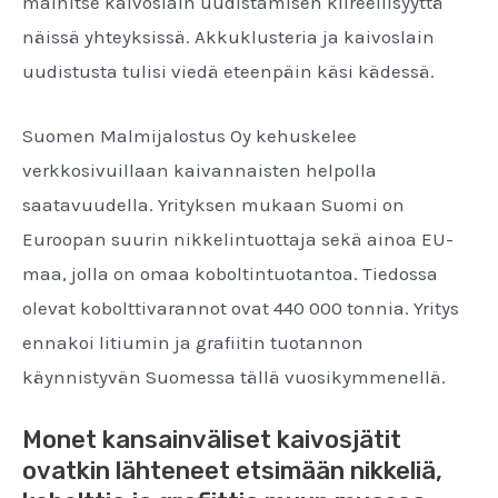
mainitse kaivoslain uudistamisen kiireellisyyttä
näissä yhteyksissä. Akkuklusteria ja kaivoslain
uudistusta tulisi viedä eteenpäin käsi kädessä.
Suomen Malmijalostus Oy kehuskelee
verkkosivuillaan kaivannaisten helpolla
saatavuudella. Yrityksen mukaan Suomi on
Euroopan suurin nikkelintuottaja sekä ainoa EU-
maa, jolla on omaa koboltintuotantoa. Tiedossa
olevat kobolttivarannot ovat 440 000 tonnia. Yritys
ennakoi litiumin ja grafiitin tuotannon
käynnistyvän Suomessa tällä vuosikymmenellä.
Monet kansainväliset kaivosjätit
ovatkin lähteneet etsimään nikkeliä,