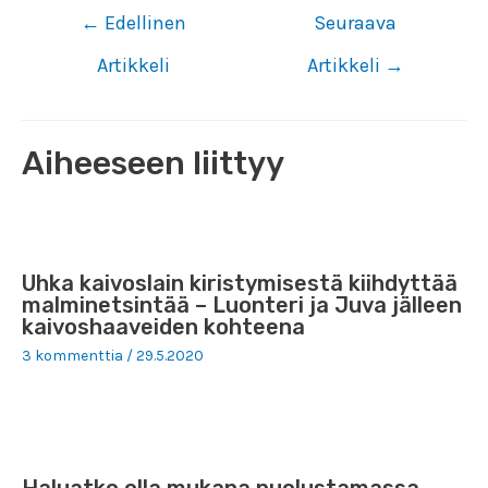
Artikkelien
←
Edellinen
Seuraava
selaus
Artikkeli
Artikkeli
→
Aiheeseen liittyy
Uhka kaivoslain kiristymisestä kiihdyttää
malminetsintää – Luonteri ja Juva jälleen
kaivoshaaveiden kohteena
3 kommenttia
/
29.5.2020