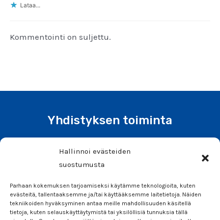
Lataa...
Kommentointi on suljettu.
Yhdistyksen toiminta
Liity jäseneksi tai tee lahjoitus
Hallinnoi evästeiden
Tiedotteet ja uutiset
suostumusta
Tiimi
Parhaan kokemuksen tarjoamiseksi käytämme teknologioita, kuten
Info
evästeitä, tallentaaksemme ja/tai käyttääksemme laitetietoja. Näiden
tekniikoiden hyväksyminen antaa meille mahdollisuuden käsitellä
Säännöt
tietoja, kuten selauskäyttäytymistä tai yksilöllisiä tunnuksia tällä