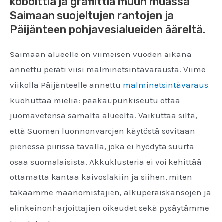
kobolttia ja grafiittia muun muassa
Saimaan suojeltujen rantojen ja
Päijänteen pohjavesialueiden ääreltä.
Saimaan alueelle on viimeisen vuoden aikana
annettu peräti viisi malminetsintävarausta. Viime
viikolla Päijänteelle annettu
malminetsintävaraus
kuohuttaa mieliä: pääkaupunkiseutu ottaa
juomavetensä samalta alueelta. Vaikuttaa siltä,
että Suomen luonnonvarojen käytöstä sovitaan
pienessä piirissä tavalla, joka ei hyödytä suurta
osaa suomalaisista. Akkuklusteria ei voi kehittää
ottamatta kantaa kaivoslakiin ja siihen, miten
takaamme maanomistajien, alkuperäiskansojen ja
elinkeinonharjoittajien oikeudet sekä pysäytämme