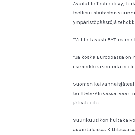
Available Technology) tark
teollisuuslaitosten suunn
ympäristöpäästöjä tehokka
”Valitettavasti BAT-esime
”Ja koska Euroopassa on 
esimerkkirakenteita ei ole
Suomen kaivannaisjätealue
tai Etelä-Afrikassa, vaan
jätealueita.
Suurikuusikon kultakaivok
asuintaloissa. Kittilässä 