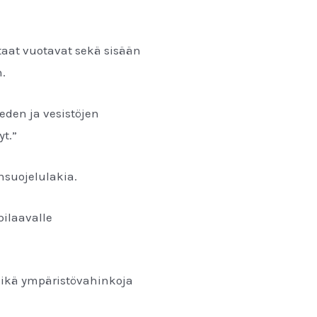
taat vuotavat sekä sisään
n.
eden ja vesistöjen
yt.”
onsuojelulakia.
pilaavalle
eikä ympäristövahinkoja