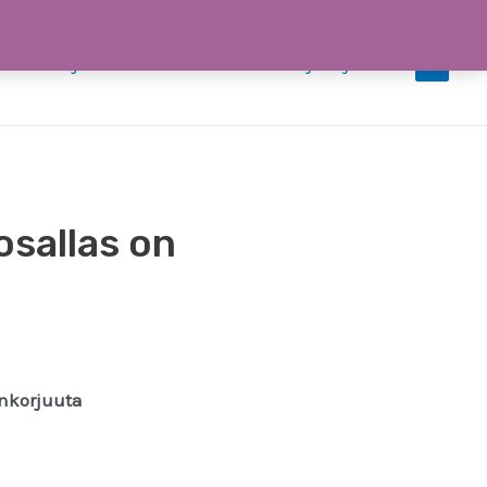
iedotteet ja uutiset
Tiimi
Ota yhteyttä
0
osallas on
nkorjuuta