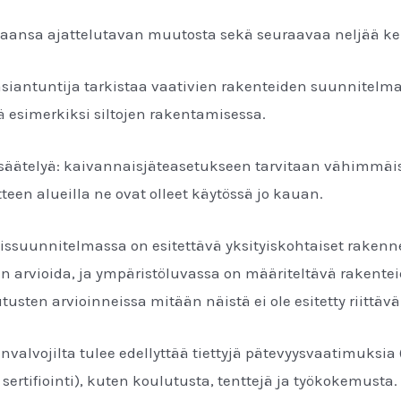
aansa ajattelutavan muutosta sekä seuraavaa neljää k
asiantuntija tarkistaa vaativien rakenteiden suunnitelm
 esimerkiksi siltojen rakentamisessa.
 säätelyä: kaivannaisjäteasetukseen tarvitaan vähimmäis
teen alueilla ne ovat olleet käytössä jo kauan.
issuunnitelmassa on esitettävä yksityiskohtaiset rakenn
n arvioida, ja ympäristöluvassa on määriteltävä rakentei
usten arvioinneissa mitään näistä ei ole esitetty riittäv
valvojilta tulee edellyttää tiettyjä pätevyysvaatimuksia (
sertifiointi), kuten koulutusta, tenttejä ja työkokemusta