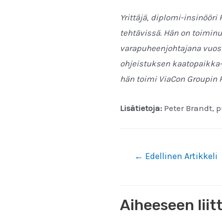
Yrittäjä, diplomi-insinöör
tehtävissä. Hän on toimin
varapuheenjohtajana vuosi
ohjeistuksen kaatopaikka-
hän toimi ViaCon Groupin P
Lisätietoja:
Peter Brandt, 
Artikkelien
←
Edellinen Artikkeli
selaus
Aiheeseen liit