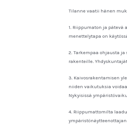
Tilanne vaatii hänen muk
1. Riippumaton ja pätevä 
menettelytapa on käytössä
2. Tarkempaa ohjausta ja
rakenteille. Yhdyskuntajät
3. Kaivosrakentamisen yle
niiden vaikutuksia voidaa
Nykyisissä ympäristövaikut
4. Riippumattomilta laadun
ympäristönäytteenottajan 