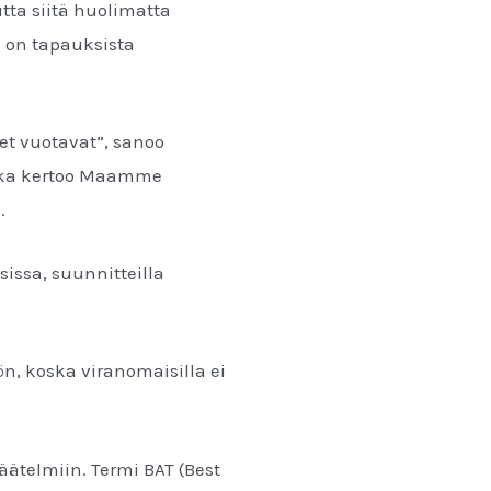
tta siitä huolimatta
 on tapauksista
et vuotavat”, sanoo
 joka kertoo Maamme
a.
sissa, suunnitteilla
ön, koska viranomaisilla ei
.
äätelmiin. Termi BAT (Best