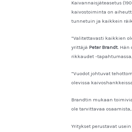
Kaivannaisjäteasetus (190/
kaivostoiminta on aiheut
tunnetuin ja kaikkein räi
”Valitettavasti kaikkien 
yrittäjä
Peter Brandt
. Hän 
rikkaudet -tapahtumassa, 
”Vuodot johtuvat tehottomi
olevissa kaivoshankkeiss
Brandtin mukaan toimivia r
ole tarvittavaa osaamista
Yritykset perustavat usein