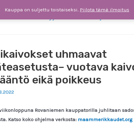
Kauppa on suljettu toistaiseksi.
Piilota tämä ilmoitus
ksia
Liity jäseneksi tai tee lahjoitus
T
mikaivokset uhmaavat
äteasetusta– vuotava kaiv
ääntö eikä poikkeus
8.2022
iikonloppuna Rovaniemen kauppatorilla juhlitaan sado
sta. Katso koko ohjelma verkosta:
maammerikkaudet.org