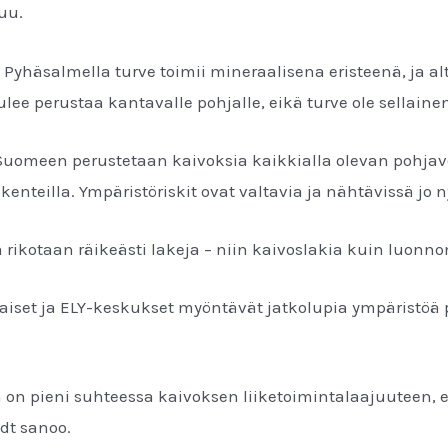
tuu.
 Pyhäsalmella turve toimii mineraalisena eristeenä, ja al
tulee perustaa kantavalle pohjalle, eikä turve ole sellaine
Suomeen perustetaan kaivoksia kaikkialla olevan pohjav
rakenteilla. Ympäristöriskit ovat valtavia ja nähtävissä jo n
ikotaan räikeästi lakeja – niin kaivoslakia kuin luonn
maiset ja ELY-keskukset myöntävät jatkolupia ympäristöä 
 on pieni suhteessa kaivoksen liiketoimintalaajuuteen, 
ndt sanoo.