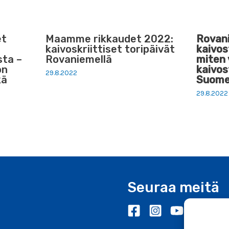
et
Maamme rikkaudet 2022:
Rovan
kaivoskriittiset toripäivät
kaivo
sta –
Rovaniemellä
miten
on
kaivos
29.8.2022
kä
Suom
29.8.2022
Seuraa meitä