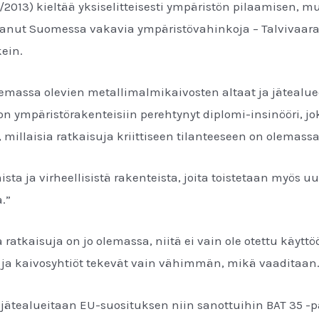
2013) kieltää yksiselitteisesti ympäristön pilaamisen, mu
tanut Suomessa vakavia ympäristövahinkoja – Talvivaara
kein.
olemassa olevien metallimalmikaivosten altaat ja jätealue
on ympäristörakenteisiin perehtynyt diplomi-insinööri,
millaisia ratkaisuja kriittiseen tilanteeseen on olemass
sta ja virheellisistä rakenteista, joita toistetaan myös uu
a.”
atkaisuja on jo olemassa, niitä ei vain ole otettu käyttö
, ja kaivosyhtiöt tekevät vain vähimmän, mikä vaaditaan
 jätealueitaan EU-suosituksen niin sanottuihin BAT 35 -p