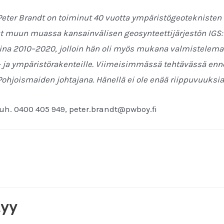
i Peter Brandt on toiminut 40 vuotta ympäristögeoteknisten 
ut muun muassa kansainvälisen geosynteettijärjestön IGS
na 2010–2020, jolloin hän oli myös mukana valmistelema
 ja ympäristörakenteille. Viimeisimmässä tehtävässä enn
ohjoismaiden johtajana. Hänellä ei ole enää riippuvuuksia
puh. 0400 405 949, peter.brandt@pwboy.fi
tyy