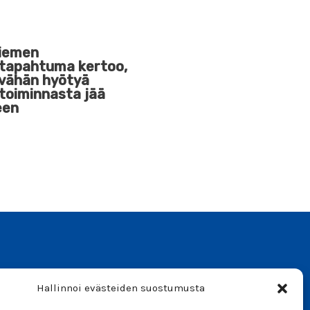
iemen
stapahtuma kertoo,
 vähän hyötyä
toiminnasta jää
een
Hallinnoi evästeiden suostumusta