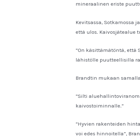
mineraalinen eriste puut
Kevitsassa, Sotkamossa ja
että ulos. Kaivosjätealue 
”On käsittämätöntä, että 
lähistölle puutteellisilla 
Brandtin mukaan samalla r
”Silti aluehallintovirano
kaivostoiminnalle.”
”Hyvien rakenteiden hinta
voi edes hinnoitella”, Bra