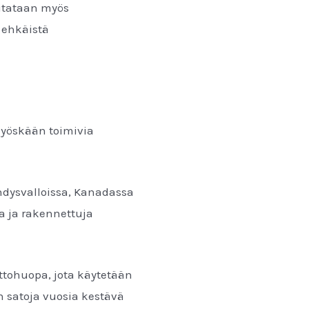
iitataan myös
 ehkäistä
.
myöskään toimivia
hdysvalloissa, Kanadassa
a ja rakennettuja
ttohuopa, jota käytetään
n satoja vuosia kestävä