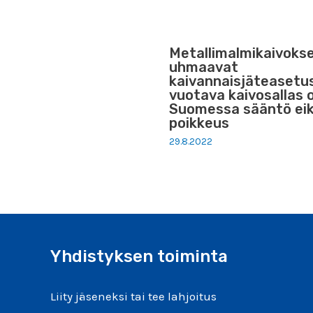
Metallimalmikaivoks
uhmaavat
kaivannaisjäteasetu
vuotava kaivosallas 
Suomessa sääntö ei
poikkeus
29.8.2022
Yhdistyksen toiminta
Liity jäseneksi tai tee lahjoitus