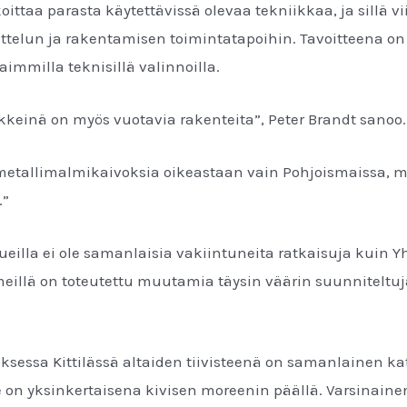
oittaa parasta käytettävissä olevaa tekniikkaa, ja sillä v
ittelun ja rakentamisen toimintatapoihin. Tavoitteena on
immilla teknisillä valinnoilla.
rkkeinä on myös vuotavia rakenteita”, Peter Brandt sanoo
metallimalmikaivoksia oikeastaan vain Pohjoismaissa, 
.”
illa ei ole samanlaisia vakiintuneita ratkaisuja kuin Y
 meillä on toteutettu muutamia täysin väärin suunniteltuj
sessa Kittilässä altaiden tiivisteenä on samanlainen ka
se on yksinkertaisena kivisen moreenin päällä. Varsinaine