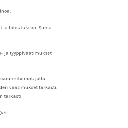
einoa:
at ja toteutuksen. Sama
- ja tyyppivaatimukset
esuunnitelmat, jotta
den vaatimukset tarkasti.
än tarkasti.
vrt.
.