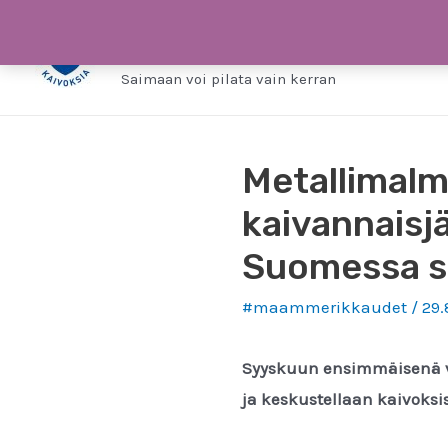
Siirry
Saimaa ilman kaivo
sisältöön
Saimaan voi pilata vain kerran
Metallimal
kaivannaisj
Suomessa s
#maammerikkaudet
/
29.
Syyskuun ensimmäisenä v
ja keskustellaan kaivoksi