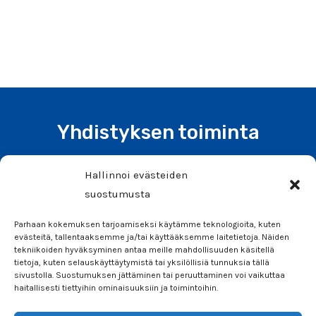
Yhdistyksen toiminta
Liity jäseneksi tai tee lahjoitus
Hallinnoi evästeiden
Tiedotteet ja uutiset
suostumusta
Tiimi
Parhaan kokemuksen tarjoamiseksi käytämme teknologioita, kuten
Info
evästeitä, tallentaaksemme ja/tai käyttääksemme laitetietoja. Näiden
tekniikoiden hyväksyminen antaa meille mahdollisuuden käsitellä
Säännöt
tietoja, kuten selauskäyttäytymistä tai yksilöllisiä tunnuksia tällä
sivustolla. Suostumuksen jättäminen tai peruuttaminen voi vaikuttaa
Ota yhteyttä
haitallisesti tiettyihin ominaisuuksiin ja toimintoihin.
Seuraa meitä