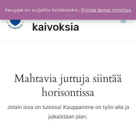
Siirry
Kauppa on suljettu toistaiseksi.
Kauppa on suljettu toistaiseksi.
Piilota tämä ilmoitus
Piilota tämä ilmoitus
Saimaa ilman
sisältöön
kaivoksia
Main
Men
Mahtavia juttuja siintää
horisontissa
Jotain isoa on tulossa! Kauppamme on työn alla ja
julkaistaan pian.