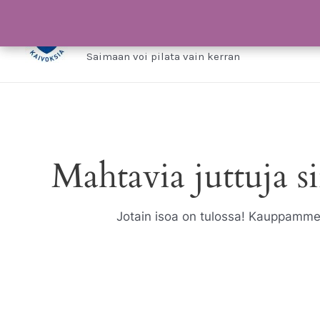
Siirry
Saimaa ilman kaivo
sisältöön
Saimaan voi pilata vain kerran
Mahtavia juttuja si
Jotain isoa on tulossa! Kauppamme o