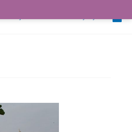
iedotteet ja uutiset
Tiimi
Ota yhteyttä
0