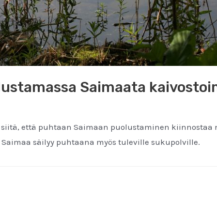
lustamassa Saimaata kaivostoi
llisia siitä, että puhtaan Saimaan puolustaminen kiinnos
 Saimaa säilyy puhtaana myös tuleville sukupolville.