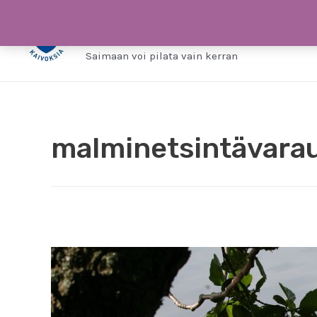
Siirry
Saimaa ilman kaivo
sisältöön
Saimaan voi pilata vain kerran
malminetsintävara