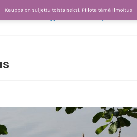
Kauppa on suljettu toistaiseksi.
Piilota tämä ilmoitus
ksia
Liity jäseneksi tai tee lahjoitus
T
us