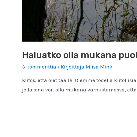
Haluatko olla mukana puo
3 kommenttia
/ Kirjoittaja
Miisa Mink
Kiitos, että olet täällä. Olemme todella kiito
jolla sinä voit olla mukana varmistamassa, että