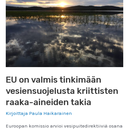
koskevan
lausunnon
Euroopan
komissiolle
EU on valmis tinkimään
vesiensuojelusta kriittisten
raaka-aineiden takia
Kirjoittaja
Paula Haikarainen
Euroopan komissio arvioi vesipuitedirektiiviä osana