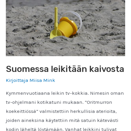
asiantuntijoita
ja
yleisöä
pohtimaan,
onko
vihreän
siirtymän
hintana
Suomessa leikitään kaivosta
pilatut
Kirjoittaja
Miisa Mink
vedet
Kymmenvuotiaana leikin tv-kokkia. Nimesin oman
Pohjolassa
tv-ohjelmani kotikatuni mukaan. ”Oritmurron
koekeittiössä” valmistettiin herkullisia aterioita,
joiden aineksina käytettiin mitä satuin kätevästi
kodin läheltä löytämään. Vanhat leikkini tulivat