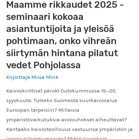
Maamme rikkaudet 2025 -
seminaari kokoaa
asiantuntijoita ja yleisöä
pohtimaan, onko vihreän
siirtymän hintana pilatut
vedet Pohjolassa
Kirjoittaja
Miisa Mink
Kaivoskriittiset päivät Outokummussa 19.–20.
syyskuuta: Tuleeko Suomesta suurkaivosalue
Euroopan tarpeisiin? Millaisia
ympäristövaikutuksia avolouhokset aiheuttavat?
Kantaako kaivosteollisuus vastuunsa ympäristön ja
vesien pilaantumisesta? Miten kaivokset