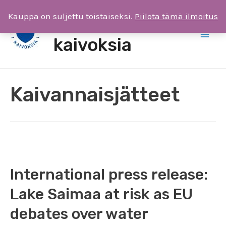
Siirry
Kauppa on suljettu toistaiseksi.
Piilota tämä ilmoitus
Saimaa ilman
sisältöön
kaivoksia
Main
Men
Kaivannaisjätteet
International press release:
Lake Saimaa at risk as EU
debates over water