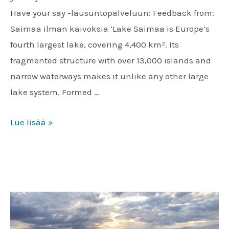
Have your say -lausuntopalveluun: Feedback from:
Saimaa ilman kaivoksia ‘Lake Saimaa is Europe’s
fourth largest lake, covering 4,400 km². Its
fragmented structure with over 13,000 islands and
narrow waterways makes it unlike any other large
lake system. Formed …
Saimaa
Lue lisää »
ilman
kaivoksia
ry
julkaisi
EU:n
vesipuitedirektiiviä