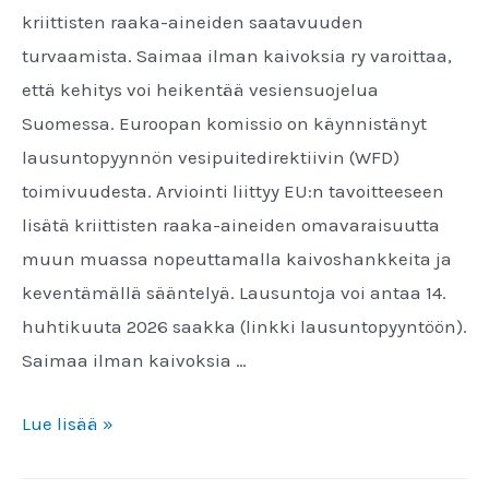
kriittisten raaka-aineiden saatavuuden
turvaamista. Saimaa ilman kaivoksia ry varoittaa,
että kehitys voi heikentää vesiensuojelua
Suomessa. Euroopan komissio on käynnistänyt
lausuntopyynnön vesipuitedirektiivin (WFD)
toimivuudesta. Arviointi liittyy EU:n tavoitteeseen
lisätä kriittisten raaka-aineiden omavaraisuutta
muun muassa nopeuttamalla kaivoshankkeita ja
keventämällä sääntelyä. Lausuntoja voi antaa 14.
huhtikuuta 2026 saakka (linkki lausuntopyyntöön).
Saimaa ilman kaivoksia …
EU
Lue lisää »
on