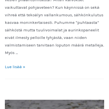
vaikuttavat pohjaveteen? Kun käynnissä on sekä
vihreä että tekoälyn vallankumous, sähkönkulutus
kasvaa moninkertaisesti. Puhumme ”puhtaasta”
sähköstä mutta tuulivoimalat ja aurinkopaneelit
eivät ilmesty pelloille tyhjästä, vaan niiden
valmistamiseen tarvitaan loputon määrä metalleja.
Myös …
Maamme
Lue lisää »
rikkaudet
2025
-
seminaari
kokoaa