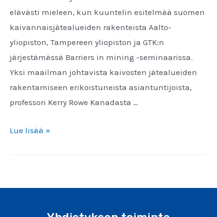
elävästi mieleen, kun kuuntelin esitelmää suomen
kaivannaisjätealueiden rakenteista Aalto-
yliopiston, Tampereen yliopiston ja GTK:n
järjestämässä Barriers in mining -seminaarissa.
Yksi maailman johtavista kaivosten jätealueiden
rakentamiseen erikoistuneista asiantuntijoista,
professori Kerry Rowe Kanadasta …
Suomessa
Lue lisää »
leikitään
kaivosta