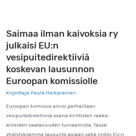
release:
Lake
Saimaa
Saimaa ilman kaivoksia ry
at
risk
julkaisi EU:n
as
vesipuitedirektiiviä
EU
koskevan lausunnon
debates
Euroopan komissiolle
over
water
Kirjoittaja
Paula Haikarainen
protection
Euroopan komissio arvioi parhaillaan
legislation
vesipuitedirektiiviä osana kriittisten raaka-
aineiden saatavuuden turvaamista. Tässä
yhdistyksemme lausunto asiaan sekä linkki EU:n