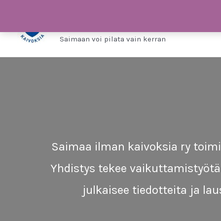
Siirry
Saimaa ilman kaivo
sisältöön
Saimaan voi pilata vain kerran
Saimaa ilman kaivoksia ry toimii
Yhdistys tekee vaikuttamistyöt
julkaisee tiedotteita ja l