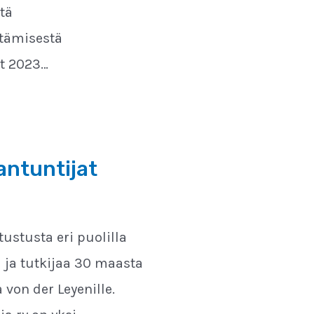
tä
ttämisestä
t 2023…
antuntijat
ustusta eri puolilla
aa ja tutkijaa 30 maasta
von der Leyenille.