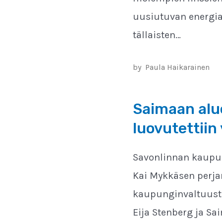
uusiutuvan energia
tällaisten…
by
Paula Haikarainen
Saimaan alue
luovutettiin
Savonlinnan kaupun
Kai Mykkäsen perja
kaupunginvaltuusto
Eija Stenberg ja Sa