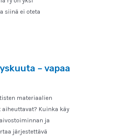
a ry on yksi
a siinä ei oteta
yyskuuta – vapaa
tisten materiaalien
 aiheuttavat? Kuinka käy
kaivostoiminnan ja
rtaa järjestettävä