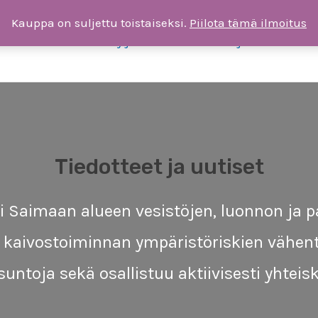
Kauppa on suljettu toistaiseksi.
Piilota tämä ilmoitus
ksia
Liity jäseneksi tai tee lahjoitus
T
Tiedotteet ja uutiset
 Saimaan alueen vesistöjen, luonnon ja pa
ä kaivostoiminnan ympäristöriskien vähent
ausuntoja sekä osallistuu aktiivisesti yhtei