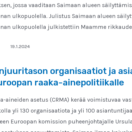
uksen, jossa vaaditaan Saimaan alueen säilyttämis
an ulkopuolella. Julistus Saimaan alueen säily
an ulkopuolella julkistettiin Maamme rikkaude
19.1.2024
juuritason organisaatiot ja asi
uroopan raaka-ainepolitiikalle
aka-aineiden asetus (CRMA) kerää voimistuvaa vast
olla yli 130 organisaatiota ja yli 100 asiantuntij
jeen Euroopan komission puheenjohtajalle Ursula 