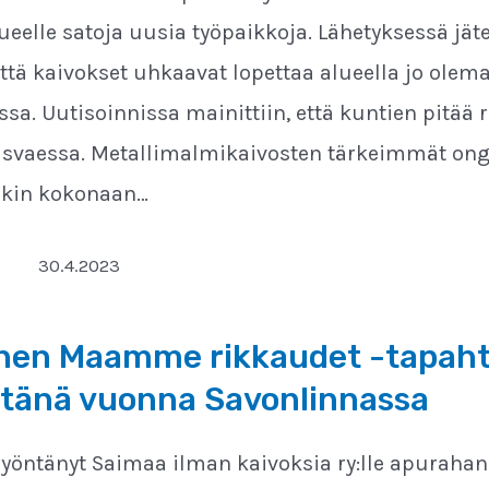
ueelle satoja uusia työpaikkoja. Lähetyksessä jäte
ttä kaivokset uhkaavat lopettaa alueella jo olema
ussa. Uutisoinnissa mainittiin, että kuntien pitää
svaessa. Metallimalmikaivosten tärkeimmät ong
nkin kokonaan…
30.4.2023
tinen Maamme rikkaudet -tapa
n tänä vuonna Savonlinnassa
yöntänyt Saimaa ilman kaivoksia ry:lle apurah