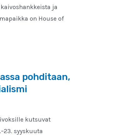
kaivoshankkeista ja
tumapaikka on House of
ssa pohditaan,
alismi
ivoksille kutsuvat
–23. syyskuuta