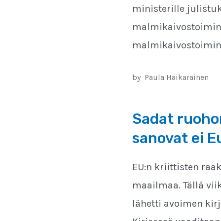
ministerille julist
malmikaivostoiminn
malmikaivostoiminn
by
Paula Haikarainen
Sadat ruohon
sanovat ei E
EU:n kriittisten ra
maailmaa. Tällä viik
lähetti avoimen kir