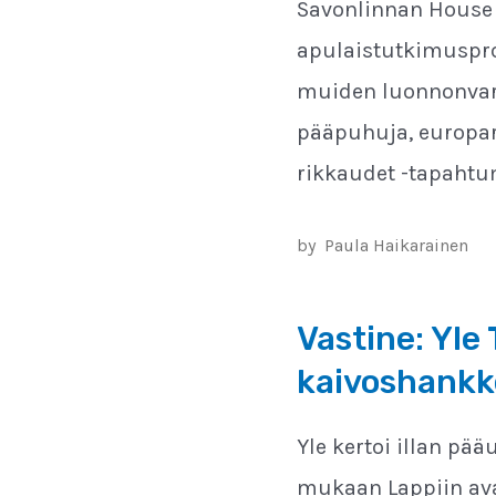
Savonlinnan House 
apulaistutkimuspro
muiden luonnonvaro
pääpuhuja, europa
rikkaudet -tapaht
by
Paula Haikarainen
Vastine: Yle
kaivoshankke
Yle kertoi illan pä
mukaan Lappiin ava