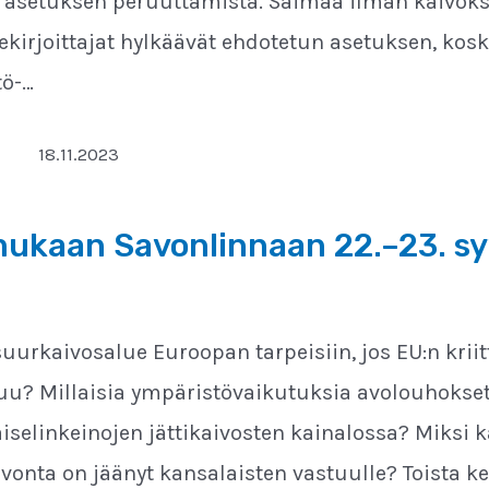
 asetuksen peruuttamista. Saimaa ilman kaivoksi
Allekirjoittajat hylkäävät ehdotetun asetuksen, kosk
ö-…
18.11.2023
mukaan Savonlinnaan 22.–23. s
urkaivosalue Euroopan tarpeisiin, jos EU:n kriit
tuu? Millaisia ympäristövaikutuksia avolouhokset
iselinkeinojen jättikaivosten kainalossa? Miksi 
vonta on jäänyt kansalaisten vastuulle? Toista ke