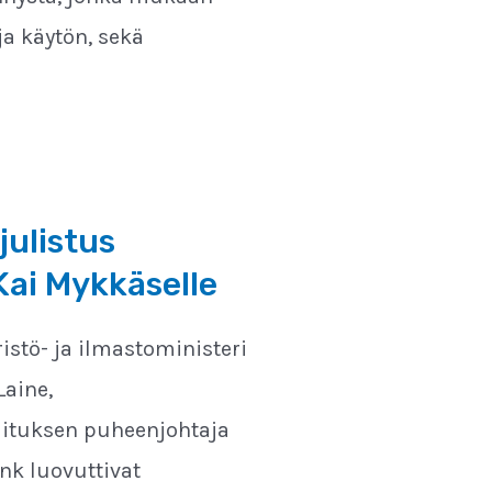
a käytön, sekä
julistus
Kai Mykkäselle
stö- ja ilmastoministeri
aine,
ituksen puheenjohtaja
nk luovuttivat