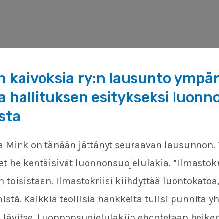
 kaivoksia ry:n lausunto ympär
 hallituksen esitykseksi luonn
sta
a Mink on tänään jättänyt seuraavan lausunnon
 heikentäisivät luonnonsuojelulakia. ”Ilmastokri
än toisistaan. Ilmastokriisi kiihdyttää luontokatoa
tä. Kaikkia teollisia hankkeita tulisi punnita y
 lävitse. Luonnonsuojelulakiin ehdotetaan heik