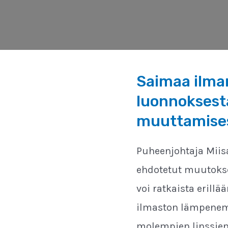
Saimaa ilman
luonnoksesta
muuttamise
Puheenjohtaja Miis
ehdotetut muutokset
voi ratkaista erillä
ilmaston lämpenemis
molempien linssien