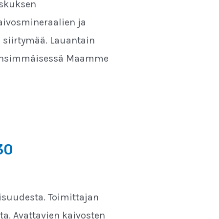
eskuksen
aivosmineraalien ja
 siirtymää. Lauantain
o ensimmäisessä Maamme
30
isuudesta. Toimittajan
. Avattavien kaivosten