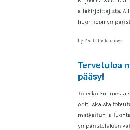
Kirjeessä vaaditaan
allekirjoittajista. 
huomioon ympärist
by
Paula Haikarainen
Tervetuloa 
pääsy!
Tuleeko Suomesta su
ohituskaista toteu
matkailun ja luonta
ympäristölakien val