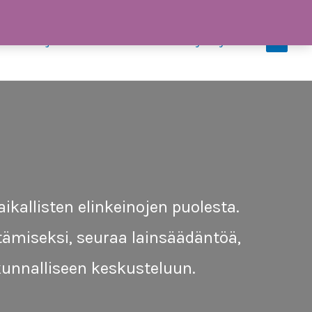
iedotteet ja uutiset
Tiimi
Ota yhteyttä
0
ikallisten elinkeinojen puolesta.
ämiseksi, seuraa lainsäädäntöä,
skunnalliseen keskusteluun.