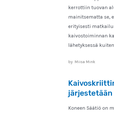
kerrottiin tuovan al
mainitsematta se, e
erityisesti matkail
kaivostoiminnan ka
lähetyksessä kuite
by
Miisa Mink
Kaivoskriit
järjestetää
Koneen Säätiö on m