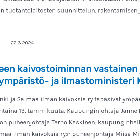
n tuotantolaitosten suunnittelun, rakentamisen j
22.3.2024
en kaivostoiminnan vastainen 
 ympäristö- ja ilmastoministeri 
ki ja Saimaa ilman kaivoksia ry tapasivat ympäri
ntaina 19. tammikuuta. Kaupunginjohtaja Janne L
n puheenjohtaja Terho Kaskinen, kaupunginhall
imaa ilman kaivoksia ry:n puheenjohtaja Miisa Mi