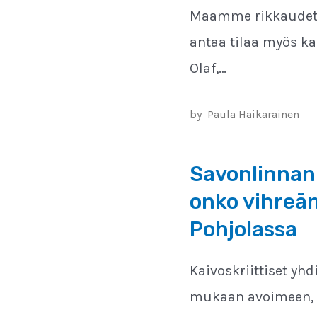
Maamme rikkaudet -
antaa tilaa myös k
Olaf,…
by
Paula Haikarainen
Savonlinnan
onko vihreän
Pohjolassa
Kaivoskriittiset yh
mukaan avoimeen, m