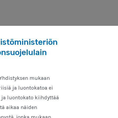
istöministeriön
onsuojelulain
. Yhdistyksen mukaan
isiä ja luontokatoa ei
, ja luontokato kiihdyttää
htä aikaa näiden
ennystä, jonka mukaan