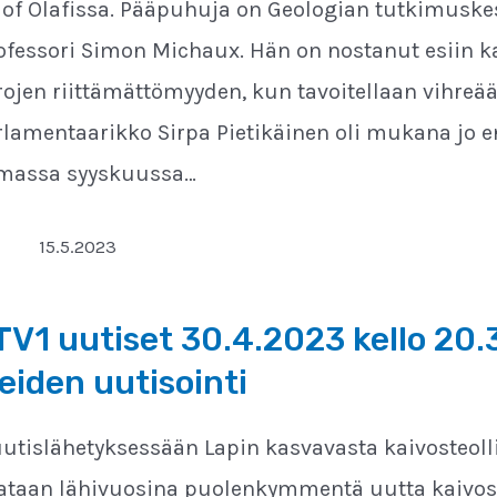
of Olafissa. Pääpuhuja on Geologian tutkimusk
fessori Simon Michaux. Hän on nostanut esiin k
jen riittämättömyyden, kun tavoitellaan vihreää
rlamentaarikko Sirpa Pietikäinen oli mukana j
umassa syyskuussa…
15.5.2023
 TV1 uutiset 30.4.2023 kello 20.
iden uutisointi
äuutislähetyksessään Lapin kasvavasta kaivosteoll
taan lähivuosina puolenkymmentä uutta kaivosta