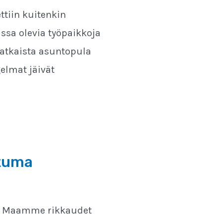
ttiin kuitenkin
ssa olevia työpaikkoja
 ratkaista asuntopula
elmat jäivät
htuma
an Maamme rikkaudet